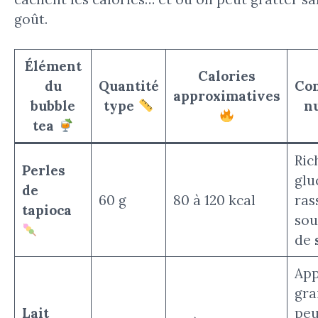
goût.
Élément
Calories
du
Quantité
Co
approximatives
bubble
type
n
tea
Ric
Perles
glu
de
60 g
80 à 120 kcal
ras
tapioca
sou
de
App
gra
Lait
peu