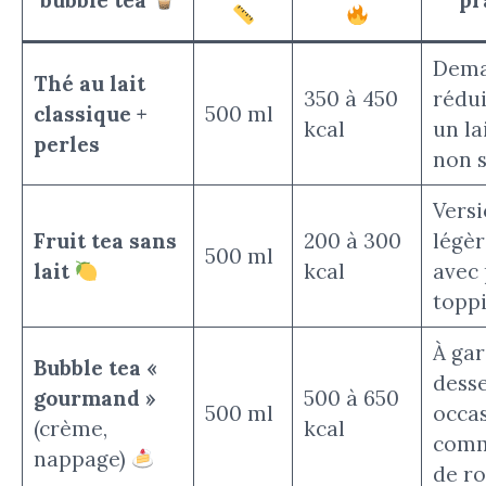
bubble tea
pr
Dema
Thé au lait
350 à 450
rédui
classique +
500 ml
kcal
un la
perles
non s
Versi
Fruit tea sans
200 à 300
légèr
500 ml
lait
kcal
avec
toppi
À ga
Bubble tea «
desse
gourmand »
500 à 650
500 ml
occas
(crème,
kcal
comm
nappage)
de ro