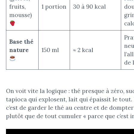
fruits,
1 portion
30 à 90 kcal
do
mousse)
gri
cal
Pra
Base thé
neu
nature
150 ml
≈ 2 kcal
l’a
de 
On voit vite la logique : thé presque à zéro, su
tapioca qui explosent, lait qui épaissit le tout. 
c’est de garder le thé au centre et de dompter
plutôt que de tout cumuler « parce que c’est in