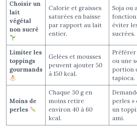
Choisir un
Calorie et graisses
Soja ou
lait
saturées en baisse
fonction
végétal
par rapport au lait
éviter le
non sucré
entier.
sucrées.
Limiter les
Préférer 
Gelées et mousses
toppings
ou une s
peuvent ajouter 50
gourmands
portion 
à 150 kcal.
tapioca.
Chaque 30 g en
Demande
Moins de
moins retire
perles »
perles
environ 40 à 60
un toppi
kcal.
ami.