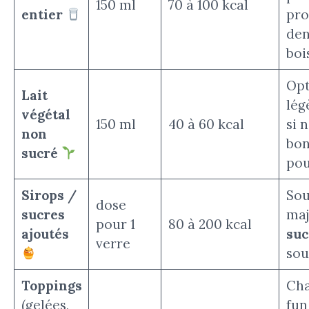
150 ml
70 à 100 kcal
entier
pro
den
boi
Opt
Lait
lég
végétal
150 ml
40 à 60 kcal
si 
non
bon
sucré
pou
Sirops /
Sou
dose
sucres
maj
pour 1
80 à 200 kcal
ajoutés
suc
verre
sou
Toppings
Cha
(gelées,
fun 