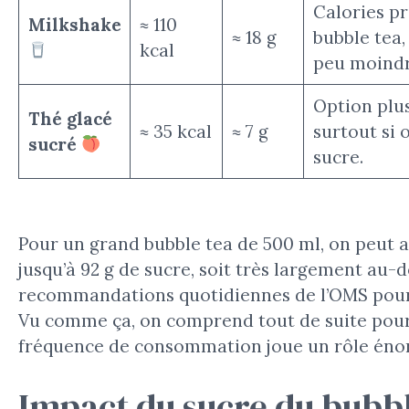
Calories p
Milkshake
≈ 110
≈ 18 g
bubble tea,
kcal
peu moindr
Option plus
Thé glacé
≈ 35 kcal
≈ 7 g
surtout si 
sucré
sucre.
Pour un grand bubble tea de 500 ml, on peut 
jusqu’à 92 g de sucre, soit très largement au-
recommandations quotidiennes de l’OMS pour
Vu comme ça, on comprend tout de suite pour
fréquence de consommation joue un rôle éno
Impact du sucre du bubbl