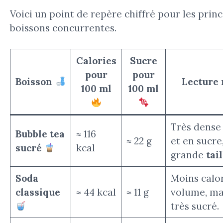
Voici un point de repère chiffré pour les princ
boissons concurrentes.
Calories
Sucre
pour
pour
Boisson
Lecture
100 ml
100 ml
Très dense
Bubble tea
≈ 116
≈ 22 g
et en sucre
sucré
kcal
grande
tail
Soda
Moins calo
classique
≈ 44 kcal
≈ 11 g
volume, ma
très sucré.