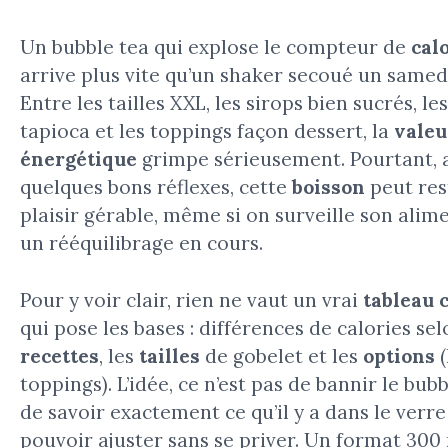
Un bubble tea qui explose le compteur de
cal
arrive plus vite qu’un shaker secoué un samed
Entre les tailles XXL, les sirops bien sucrés, le
tapioca et les toppings façon dessert, la
valeu
énergétique
grimpe sérieusement. Pourtant, 
quelques bons réflexes, cette
boisson
peut res
plaisir gérable, même si on surveille son alim
un rééquilibrage en cours.
Pour y voir clair, rien ne vaut un vrai
tableau 
qui pose les bases : différences de calories sel
recettes
, les
tailles
de gobelet et les
options
(
toppings). L’idée, ce n’est pas de bannir le bub
de savoir exactement ce qu’il y a dans le verr
pouvoir ajuster sans se priver. Un format 300